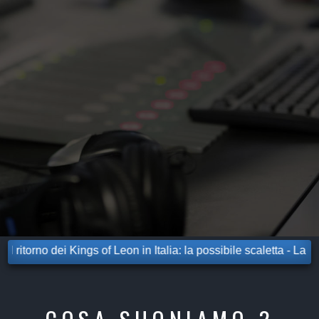
 Kings of Leon in Italia: la possibile scaletta - La Prima Estate,